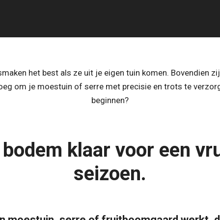
smaken het best als ze uit je eigen tuin komen. Bovendien z
g om je moestuin of serre met precisie en trots te verzor
beginnen?
 bodem klaar voor een vr
seizoen.
en moestuin, serre of fruitboomgaard werkt, 