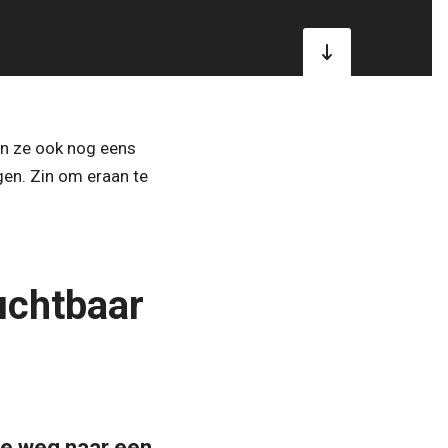
ijn ze ook nog eens
gen. Zin om eraan te
uchtbaar
de weg naar een