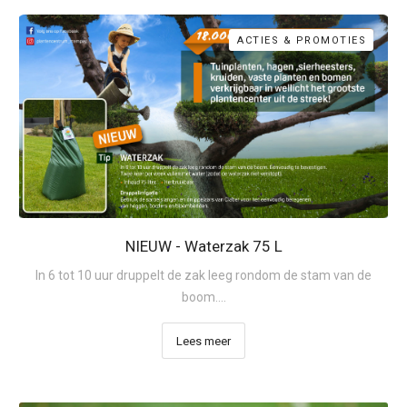
ACTIES & PROMOTIES
NIEUW - Waterzak 75 L
In 6 tot 10 uur druppelt de zak leeg rondom de stam van de
boom....
Lees meer