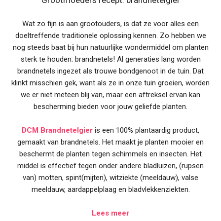
Grootmoeders recept: brandnetelgier
Wat zo fijn is aan grootouders, is dat ze voor alles een
doeltreffende traditionele oplossing kennen. Zo hebben we
nog steeds baat bij hun natuurlijke wondermiddel om planten
sterk te houden: brandnetels! Al generaties lang worden
brandnetels ingezet als trouwe bondgenoot in de tuin. Dat
klinkt misschien gek, want als ze in onze tuin groeien, worden
we er niet meteen blij van, maar een aftreksel ervan kan
bescherming bieden voor jouw geliefde planten.
DCM Brandnetelgier
is een 100% plantaardig product,
gemaakt van brandnetels. Het maakt je planten mooier en
beschermt de planten tegen schimmels en insecten. Het
middel is effectief tegen onder andere bladluizen, (rupsen
van) motten, spint(mijten), witziekte (meeldauw), valse
meeldauw, aardappelplaag en bladvlekkenziekten.
Lees meer