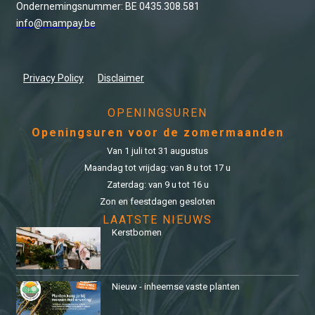
Ondernemingsnummer: BE 0435.308.581
info@mampay.be
Privacy Policy
Disclaimer
OPENINGSUREN
Openingsuren voor de zomermaanden
Van 1 juli tot 31 augustus
Maandag tot vrijdag: van 8 u tot 17 u
Zaterdag: van 9 u tot 16 u
Zon en feestdagen gesloten
LAATSTE NIEUWS
Kerstbomen
Nieuw - inheemse vaste planten